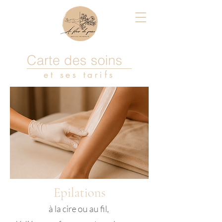
Carte des soins
et ses tarifs
Epilations
à la cire ou au fil,